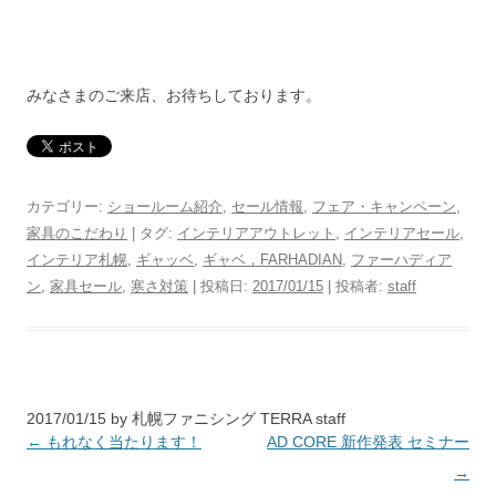
みなさまのご来店、お待ちしております。
カテゴリー:
ショールーム紹介
,
セール情報
,
フェア・キャンペーン
,
家具のこだわり
| タグ:
インテリアアウトレット
,
インテリアセール
,
インテリア札幌
,
ギャッベ
,
ギャベ，FARHADIAN
,
ファーハディア
ン
,
家具セール
,
寒さ対策
| 投稿日:
2017/01/15
|
投稿者:
staff
2017/01/15
by 札幌ファニシング TERRA staff
投稿ナビゲーション
←
もれなく当たります！
AD CORE 新作発表 セミナー
→