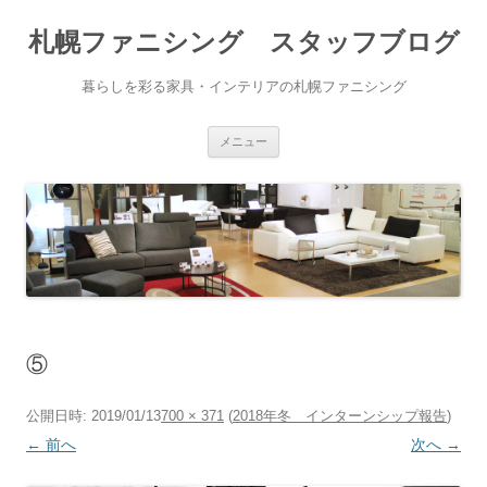
札幌ファニシング スタッフブログ
暮らしを彩る家具・インテリアの札幌ファニシング
コンテンツへ移動
メニュー
⑤
公開日時:
2019/01/13
700 × 371
(
2018年冬 インターンシップ報告
)
← 前へ
次へ →